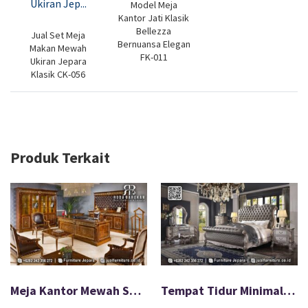
Model Meja
Kantor Jati Klasik
Bellezza
Jual Set Meja
Bernuansa Elegan
Makan Mewah
FK-011
Ukiran Jepara
Klasik CK-056
Produk Terkait
Meja Kantor Mewah Sovrano Kerajinan Jepara FS1429
Tempat Tidur Minimalis Modern Bahan Premium FS-576