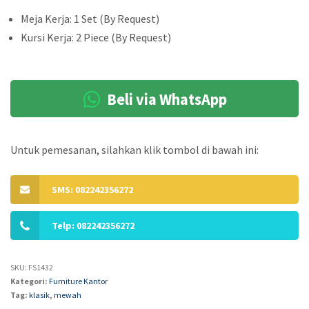
Meja Kerja: 1 Set (By Request)
Kursi Kerja: 2 Piece (By Request)
Beli via WhatsApp
Untuk pemesanan, silahkan klik tombol di bawah ini:
SMS: 082242356272
Telp: 082242356272
SKU:
FS1432
Kategori:
Furniture Kantor
Tag:
klasik
,
mewah