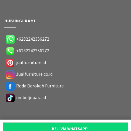
HUBUNGI KAMI
+6282242356272
+6282242356272
jualfurniture.id
Jualfurniture.co.id
Roda Barokah Furniture
mebeljepara.id
BELI VIA WHATSAPP