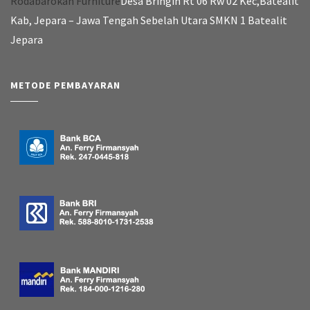
Rodabarokah Furniture
Desa Bringin Rt 06 Rw 02 Kec,Batealit
Kab, Jepara – Jawa Tengah Sebelah Utara SMKN 1 Batealit
Jepara
METODE PEMBAYARAN