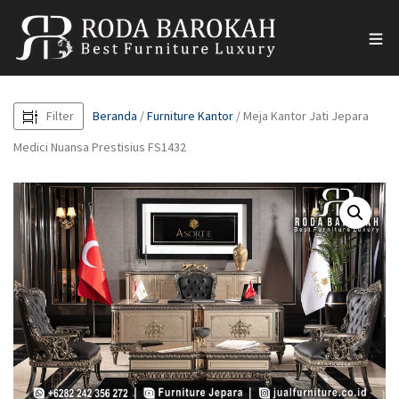
Filter
Beranda
/
Furniture Kantor
/ Meja Kantor Jati Jepara
Medici Nuansa Prestisius FS1432