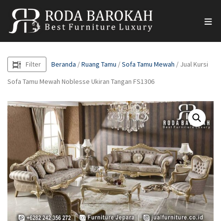
Filter
Beranda
/
Ruang Tamu
/
Sofa Tamu Mewah
/ Jual Kursi
Sofa Tamu Mewah Noblesse Ukiran Tangan FS1306