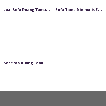
Jual Sofa Ruang Tamu Jati Mewah Modern FS-053
Sofa Tamu Minimalis Ellequeen Stainless Full Smoke FS-032
Set Sofa Ruang Tamu Pristine Flow Minimalis Modern FS-055