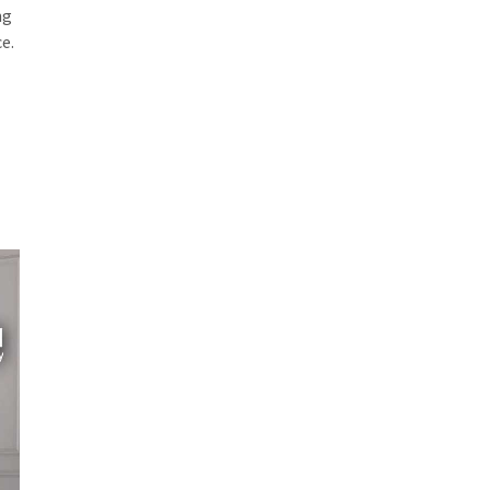
ng
e.