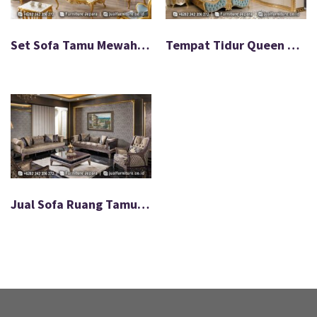
Set Sofa Tamu Mewah Shabby Gold Carving Royal FS-098
Tempat Tidur Queen Mewah Best Quality Produk FS-112
Jual Sofa Ruang Tamu Jati Mewah Modern FS-053