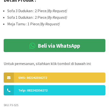
Sofa 3 Dudukan : 2 Piece
(By Request)
Sofa 1 Dudukan : 2 Piece
(By Request)
Meja Tamu : 1 Piece
(By Request)
Beli via WhatsApp
Untuk pemesanan, silahkan klik tombol di bawah ini:
SMS: 082242356272
Telp: 082242356272
SKU:
FS-525