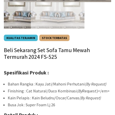
KUALITAS TERJAMIN
STOCK TERBATAS
Beli Sekarang Set Sofa Tamu Mewah
Termurah 2024 FS-525
Spesifikasi Produk :
Bahan Rangka : Kayu Jati/Mahoni Perhutani
(By Request)
Finishing : Cat Natural/Duco Kombinasi
(By
Request)</em>
Kain Pelapis : Kain Beludru/Oscar/Canvas
(By Request)
Busa Jok : Super Foam Lj 26
Detail Produk :