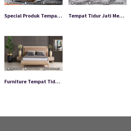
Special Produk Tempat Tidur Jati Ukir Unik Warna Natural FS-060
Tempat Tidur Jati Mewah Gaya Eropa Modern FS-011
Furniture Tempat Tidur Mewah Jati Desain Modern FS-021