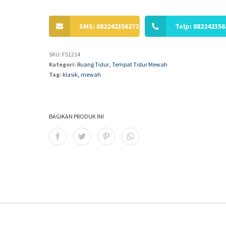
SMS: 082242356272
Telp: 082242356
SKU:
FS1214
Kategori:
Ruang Tidur
,
Tempat Tidur Mewah
Tag:
klasik
,
mewah
BAGIKAN PRODUK INI