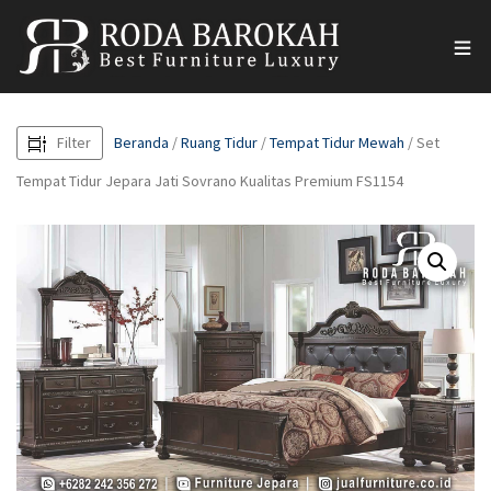
Filter
Beranda
/
Ruang Tidur
/
Tempat Tidur Mewah
/ Set
Tempat Tidur Jepara Jati Sovrano Kualitas Premium FS1154