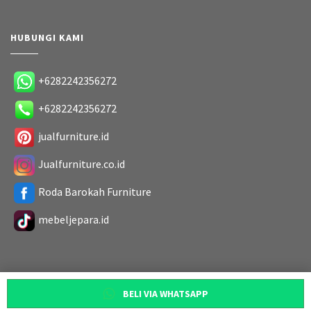
HUBUNGI KAMI
+6282242356272
+6282242356272
jualfurniture.id
Jualfurniture.co.id
Roda Barokah Furniture
mebeljepara.id
BELI VIA WHATSAPP