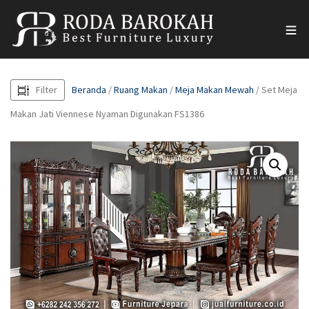
Filter
Beranda
/
Ruang Makan
/
Meja Makan Mewah
/ Set Meja
Makan Jati Viennese Nyaman Digunakan FS1386