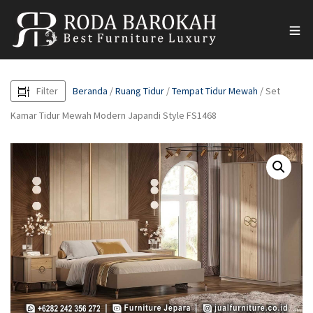
Filter
Beranda
/
Ruang Tidur
/
Tempat Tidur Mewah
/ Set
Kamar Tidur Mewah Modern Japandi Style FS1468