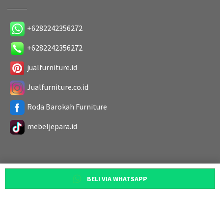
+6282242356272
+6282242356272
jualfurniture.id
Jualfurniture.co.id
Roda Barokah Furniture
mebeljepara.id
BELI VIA WHATSAPP
Copyright 2019. All Rights Reserved
Designed by
Roda Barokah Furniture