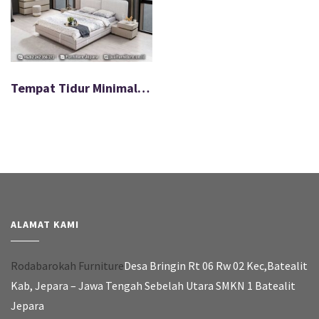
Tempat Tidur Minimalis Modern Empuk Bahan Beluderu FS-012
ALAMAT KAMI
Rodabarokah Furniture
Desa Bringin Rt 06 Rw 02 Kec,Batealit
Kab, Jepara – Jawa Tengah Sebelah Utara SMKN 1 Batealit
Jepara