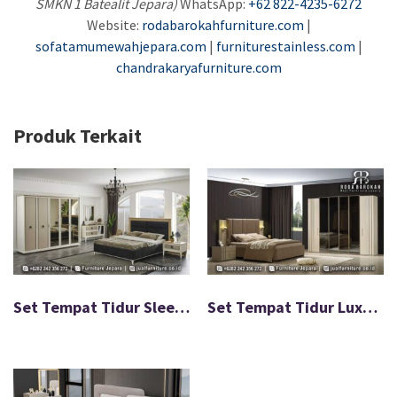
SMKN 1 Batealit Jepara)
WhatsApp:
+62 822-4235-6272
Website:
rodabarokahfurniture.com
|
sofatamumewahjepara.com
|
furniturestainless.com
|
chandrakaryafurniture.com
Produk Terkait
Set Tempat Tidur Sleek Line Minimalis Modern FS-036
Set Tempat Tidur Luxury Modern Good Looking Furniture FS-047