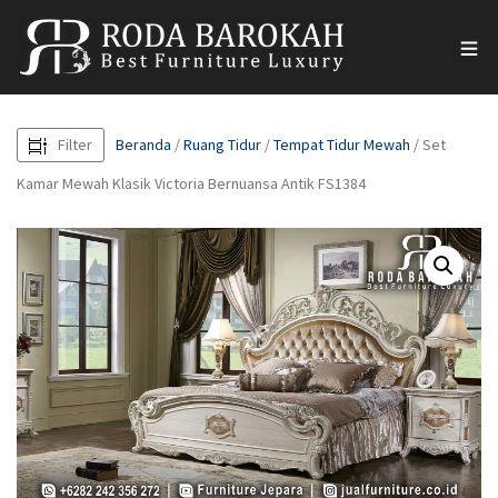
Filter
Beranda
/
Ruang Tidur
/
Tempat Tidur Mewah
/ Set
Kamar Mewah Klasik Victoria Bernuansa Antik FS1384