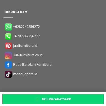
HUBUNGI KAMI
+6282242356272
+6282242356272
jualfurniture.id
Jualfurniture.co.id
Roda Barokah Furniture
mebeljepara.id
BELI VIA WHATSAPP