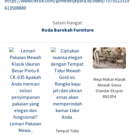
https://www.tiktok.com/@mebeljepara.id/video/7575523319
613508880
Salam Hangat
Roda Barokah Furniture
Meja Makan Klasik
Mewah Siena
Standar Ekspor
RB1054
Tempat Tidur