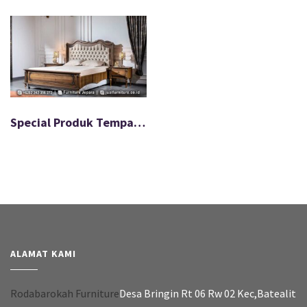
Special Produk Tempat Tidur Jati Ukir Unik Warna Natural FS-060
ALAMAT KAMI
Rodabarokah Furniture
Desa Bringin Rt 06 Rw 02 Kec,Batealit