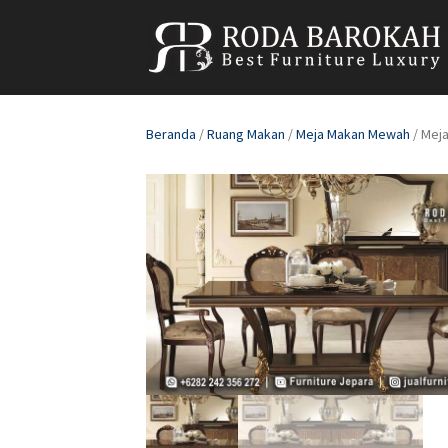
Beranda
/
Ruang Makan
/
Meja Makan Mewah
/ Meja