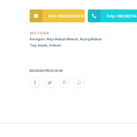
SMS: 082242356272
Telp: 082242356
SKU:
FS1418
Kategori:
Meja Makan Mewah
,
Ruang Makan
Tag:
klasik
,
mewah
BAGIKAN PRODUK INI