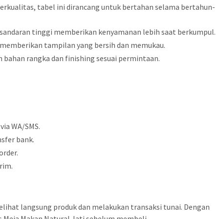
 Berkualitas, tabel ini dirancang untuk bertahan selama bertahun-
sandaran tinggi memberikan kenyamanan lebih saat berkumpul.
sh memberikan tampilan yang bersih dan memukau.
han bahan rangka dan finishing sesuai permintaan.
 via WA/SMS.
sfer bank.
order.
rim.
elihat langsung produk dan melakukan transaksi tunai. Dengan
s Meja Makan Natural Jati sebelum membeli.