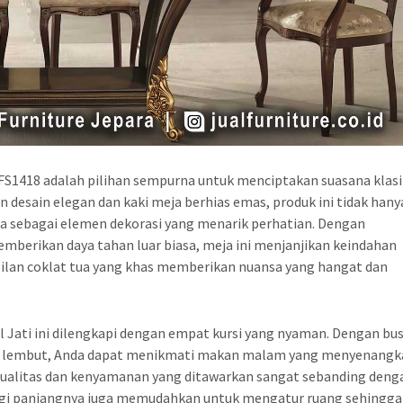
 FS1418 adalah pilihan sempurna untuk menciptakan suasana klas
 desain elegan dan kaki meja berhias emas, produk ini tidak hany
ga sebagai elemen dekorasi yang menarik perhatian. Dengan
memberikan daya tahan luar biasa, meja ini menjanjikan keindahan
mpilan coklat tua yang khas memberikan nuansa yang hangat dan
l Jati ini dilengkapi dengan empat kursi yang nyaman. Dengan bu
yang lembut, Anda dapat menikmati makan malam yang menyenang
 kualitas dan kenyamanan yang ditawarkan sangat sebanding deng
ersegi panjangnya juga memudahkan untuk mengatur ruang sehingga