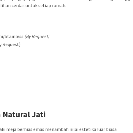
 pilihan cerdas untuk setiap rumah.
ni/Stainless
(By Request)
y Request)
Natural Jati
ki meja berhias emas menambah nilai estetika luar biasa.