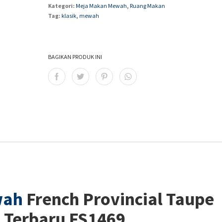
Kategori:
Meja Makan Mewah
,
Ruang Makan
Tag:
klasik
,
mewah
BAGIKAN PRODUK INI
wah
French Provincial Taupe
 Terbaru FS1469