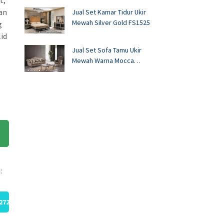
t,
ian
Jual Set Kamar Tidur Ukir
Mewah Silver Gold FS1525
g
lid
Jual Set Sofa Tamu Ukir
Mewah Warna Mocca
FS1524
:
272