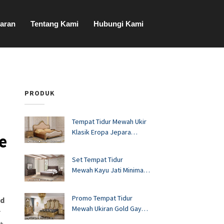
aran
Tentang Kami
Hubungi Kami
PRODUK
Tempat Tidur Mewah Ukir
Klasik Eropa Jepara
e
FS1528
Set Tempat Tidur
Mewah Kayu Jati Minimalis
Murah FS1527
Promo Tempat Tidur
od
Mewah Ukiran Gold Gaya
r
Eropa FS1526