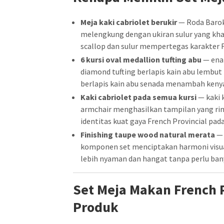
Meja kaki cabriolet berukir
— Roda Barok
melengkung dengan ukiran sulur yang khas 
scallop dan sulur mempertegas karakter 
6 kursi oval medallion tufting abu
— ena
diamond tufting berlapis kain abu lembut
berlapis kain abu senada menambah keny
Kaki cabriolet pada semua kursi
— kaki 
armchair menghasilkan tampilan yang ringa
identitas kuat gaya French Provincial pada 
Finishing taupe wood natural merata
— 
komponen set menciptakan harmoni visua
lebih nyaman dan hangat tanpa perlu ban
Set Meja Makan French P
Produk