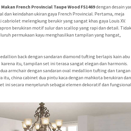
 Makan French Provincial Taupe Wood FS1469
dengan desain ya
dan keindahan ukiran gaya French Provincial. Pertama, meja
cabriolet melengkung berukir yang sangat khas gaya Louis XV.
ron berukiran motif sulur dan scallop yang rapi dan detail. Tida
seluruh permukaan kayu menghasilkan tampilan yang hangat,
medallion back dengan sandaran diamond tufting berlapis kain abu
eh karena itu, tampilan set ini terasa sangat elegan dan harmonis.
ua armchair dengan sandaran oval medallion tufting dan tangan
a itu, china cabinet dua pintu kaca dengan mahkota berukiran da
t ini secara menyeluruh sebagai elemen dekoratif dan fungsiona