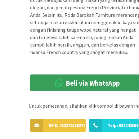
untuk mewujudkan ruang makan yang terasa hanga
elegan, dan penuh pesona French Provincial di hun
Anda. Selain itu, Roda Barokah Furniture merancan
set meja makan eksklusif ini menggunakan kayu so
dengan finishing taupe wood natural yang hangat
dan timeless. Oleh karena itu, ruang makan Anda
tampil lebih bersih, anggun, dan berkelas dengan
nuansa French country yang sangat memukau.
Beli via WhatsApp
Untuk pemesanan, silahkan klik tombol di bawah ini
SMS: 082242356272
Telp: 082242356