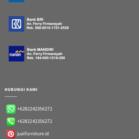
HUBUNGI KAMI
+6282242356272
+6282242356272
jualfurniture.id