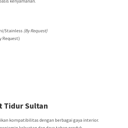
oasis kenyamanan.
ni/Stainless
(By Request)
y Request)
 Tidur Sultan
kan kompatibilitas dengan berbagai gaya interior.
 menjamin kekuatan dan daya tahan produk.