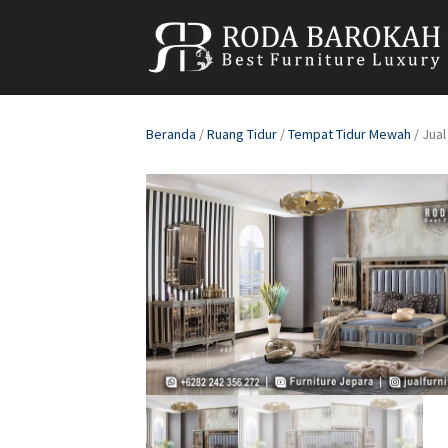
Beranda
/
Ruang Tidur
/
Tempat Tidur Mewah
/ Jua