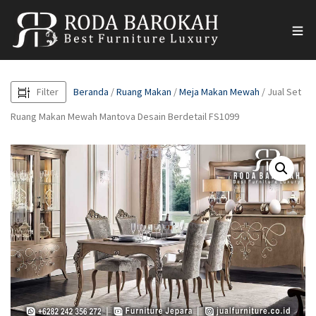
Filter
Beranda
/
Ruang Makan
/
Meja Makan Mewah
/ Jual Set
Ruang Makan Mewah Mantova Desain Berdetail FS1099