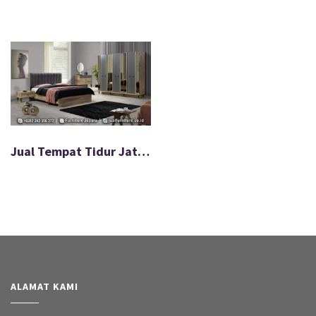
Jual Tempat Tidur Jati Minimalis Desain Elegan FS-070
ALAMAT KAMI