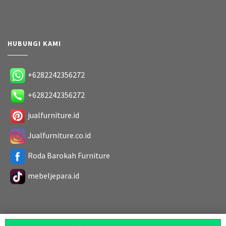
HUBUNGI KAMI
+6282242356272
+6282242356272
jualfurniture.id
Jualfurniture.co.id
Roda Barokah Furniture
mebeljepara.id