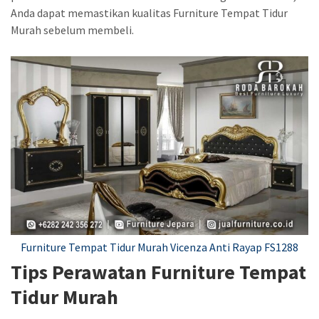
Anda dapat memastikan kualitas Furniture Tempat Tidur
Murah sebelum membeli.
Furniture Tempat Tidur Murah Vicenza Anti Rayap FS1288
Tips Perawatan Furniture Tempat
Tidur Murah