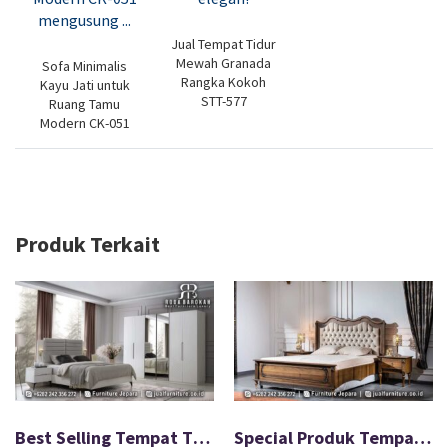
Jual Tempat Tidur
Mewah Granada
Sofa Minimalis
Rangka Kokoh
Kayu Jati untuk
STT-577
Ruang Tamu
Modern CK-051
Produk Terkait
Best Selling Tempat Tidur Minimalis Modern FS-045
Special Produk Tempat Tidur Jati Ukir Unik Warna Natural FS-060