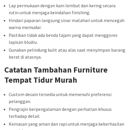
Lap permukaan dengan kain lembut dan kering secara
rutin untuk menjaga keindahan finishing.
Hindari paparan langsung sinar matahari untuk mencegah
warna memudar.
Pastikan tidak ada benda tajam yang dapat menggores
lapisan bludru.
Gunakan pelindung kulit atau alas saat menyimpan barang
berat di atasnya.
Catatan Tambahan Furniture
Tempat Tidur Murah
Custom desain tersedia untuk memenuhi preferensi
pelanggan.
Pengrajin berpengalaman dengan perhatian khusus
terhadap detail.
Kemasan yang aman dan rapi untuk menjaga keberhasilan