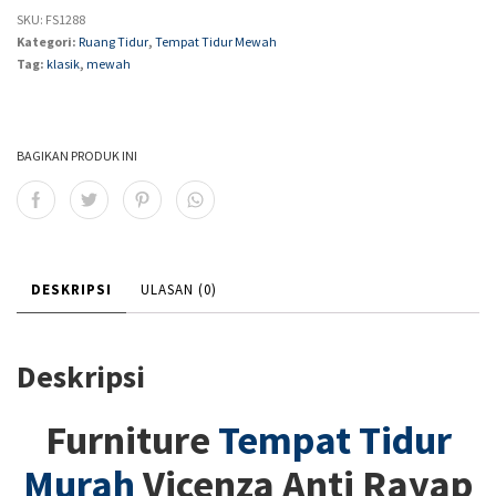
SKU:
FS1288
Kategori:
Ruang Tidur
,
Tempat Tidur Mewah
Tag:
klasik
,
mewah
BAGIKAN PRODUK INI
DESKRIPSI
ULASAN (0)
Deskripsi
Furniture
Tempat Tidur
Murah
Vicenza Anti Rayap