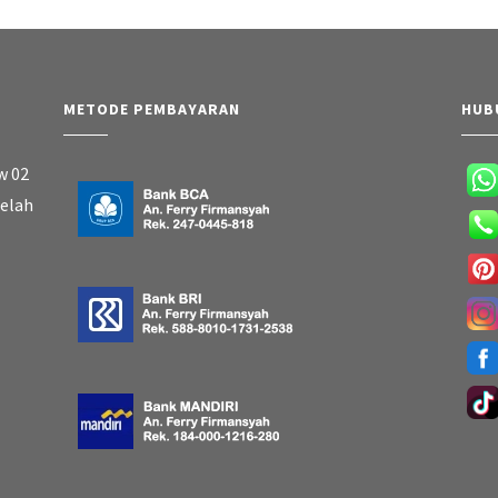
METODE PEMBAYARAN
HUB
w 02
belah