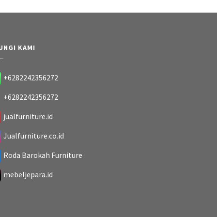
UNGI KAMI
+6282242356272
+6282242356272
jualfurniture.id
Jualfurniture.co.id
Roda Barokah Furniture
mebeljepara.id